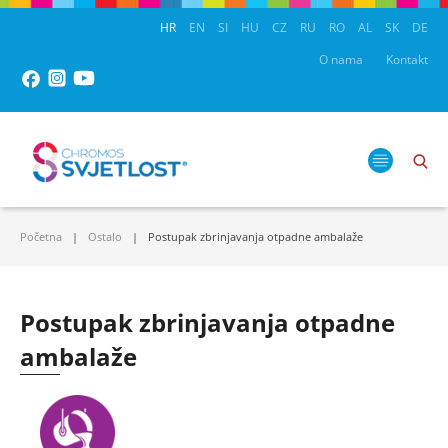
HR
EN
SI
HU
CZ
RU
RO
AL
SK
DE
O nama
Kontakt
Početna
Ostalo
Postupak zbrinjavanja otpadne ambalaže
Postupak zbrinjavanja otpadne
ambalaže