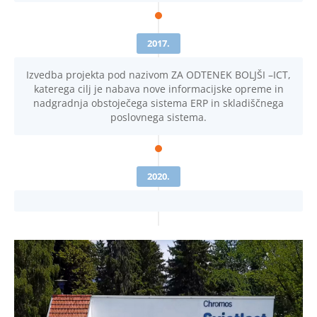
2017.
Izvedba projekta pod nazivom ZA ODTENEK BOLJŠI –ICT,
katerega cilj je nabava nove informacijske opreme in
nadgradnja obstoječega sistema ERP in skladiščnega
poslovnega sistema.
2020.