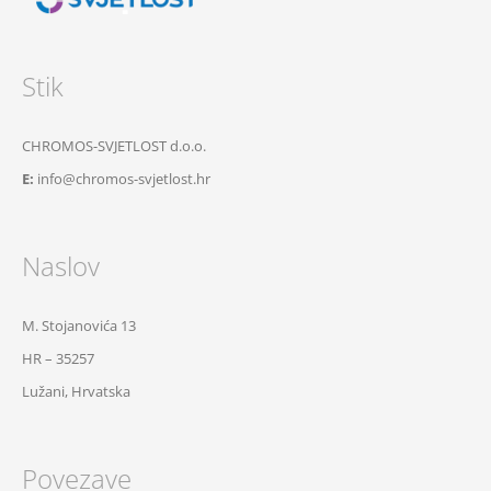
Stik
CHROMOS-SVJETLOST d.o.o.
E:
info@chromos-svjetlost.hr
Naslov
M. Stojanovića 13
HR – 35257
Lužani, Hrvatska
Povezave