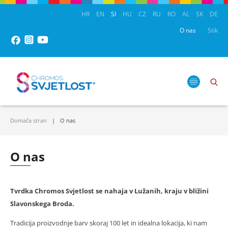
HR
EN
SI
HU
CZ
RU
RO
AL
SK
DE
O nas
Stik
Domača stran
O nas
O nas
Tvrdka Chromos Svjetlost se nahaja v Lužanih, kraju v bližini
Slavonskega Broda.
Tradicija proizvodnje barv skoraj 100 let in idealna lokacija, ki nam