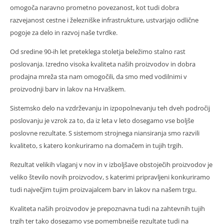
omogoča naravno prometno povezanost, kot tudi dobra
razvejanost cestne i železniške infrastrukture, ustvarjajo odlične
pogoje za delo in razvoj naše tvrdke.
Od sredine 90-ih let preteklega stoletja beležimo stalno rast
poslovanja. Izredno visoka kvaliteta naših proizvodov in dobra
prodajna mreža sta nam omogočili, da smo med vodilnimi v
proizvodnji barv in lakov na Hrvaškem.
Sistemsko delo na vzdrževanju in izpopolnevanju teh dveh področij
poslovanju je vzrok za to, da iz leta v leto dosegamo vse boljše
poslovne rezultate. S sistemom strojnega niansiranja smo razvili
kvaliteto, s katero konkuriramo na domačem in tujih trgih.
Rezultat velikih vlaganj v nov in v izboljšave obstoječih proizvodov je
veliko število novih proizvodov, s katerimi pripravljeni konkuriramo
tudi največjim tujim proizvajalcem barv in lakov na našem trgu.
Kvaliteta naših proizvodov je prepoznavna tudi na zahtevnih tujih
trgih ter tako dosegamo vse pomembnejše rezultate tudi na